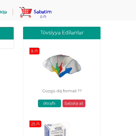
aqə
Səbətim
0 ₼
Tövsiyyə Edilənlər
8 ₼
Güzgü diş formalı ??
Ətraflı
Səbətə at
25 ₼