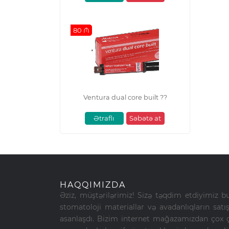
80 ₼
Ventura dual core built ??
Ətraflı
Səbətə at
HAQQIMIZDA
Əziz, müştərilərimiz! Sizə təqdim etdiyimiz b
stomatoloji materiallar və avadanlıqların sat
asanlaşdı. Bizim internet mağazamızdan çox çe