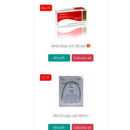
54 ₼
Artinibsa 4% 50 əd
Ətraflı
Səbətə at
10 ₼
Niti Duqa üst Nöm-
Ətraflı
Səbətə at