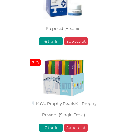
Pulpocid (Arsenic)
Ətraflı
Səbətə at
7 ₼
KaVo Prophy Pearls® – Prophy
Powder (Single Dose)
Ətraflı
Səbətə at