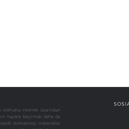
SOSI
u xidmətlə internet üzərindən
ışını həyata keçirmək daha da
şidli stomatoloji materiallar