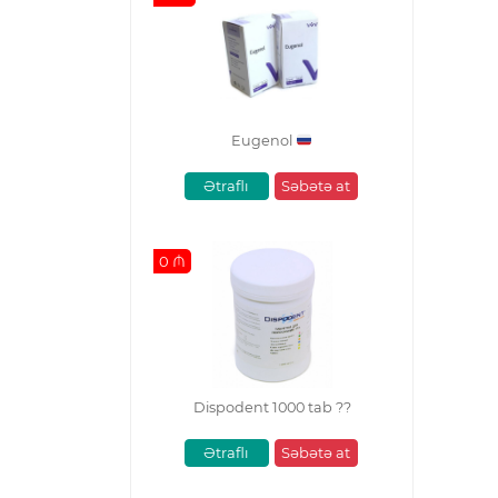
Eugenol
Ətraflı
Səbətə at
0 ₼
Dispodent 1000 tab ??
Ətraflı
Səbətə at