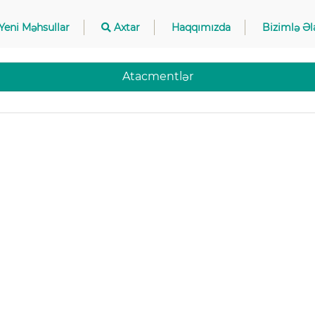
Yeni Məhsullar
Axtar
Haqqımızda
Bizimlə Əl
Atacmentlər