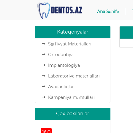
Ana Səhifə
Kateqoriyalar
Sərfiyyat Materialları
Ortodontiya
İmplantologiya
Laboratoriya materialları
Avadanlıqlar
Kampaniya məhsulları
Çox baxılanlar
16 ₼