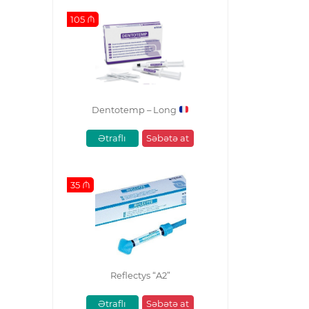
105 ₼
Dentotemp – Long
Ətraflı
Səbətə at
35 ₼
Reflectys “A2”
Ətraflı
Səbətə at