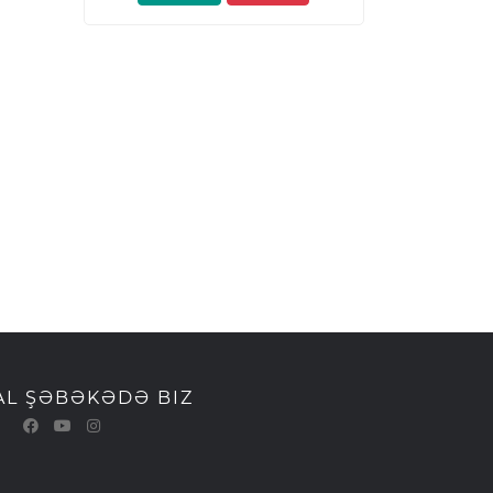
AL ŞƏBƏKƏDƏ BIZ