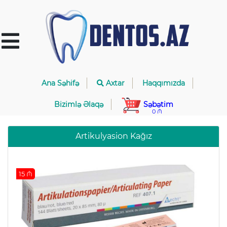
Ana Səhifə
Axtar
Haqqımızda
Bizimlə Əlaqə
Səbətim
0 ₼
Artikulyasion Kağız
15 ₼