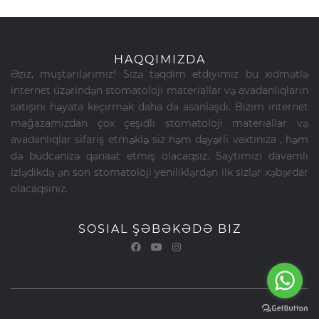
HAQQIMIZDA
Əziz, müştərilərimiz! Sizə təqdim etdiyimiz bu xidmətlə
internet üzərindən stomatoloji materiallar və avadanlıqların
satışını həyata keçirmək daha da asanlaşdı. Bizim internet
mağazamızdan çox çeşidli stomatoloji materiallar və
avadanlıqlar sifariş etməklə siz həm dəyərli vaxtınıza , həm
də büdcənizə qənaət etmiş olacaqsız. Saytımızı davamlı
izlədikdə ən son stomatoloji yeniliklərdən ilk sizlər xəbərdar
olacaqsınız.
SOSIAL ŞƏBƏKƏDƏ BIZ