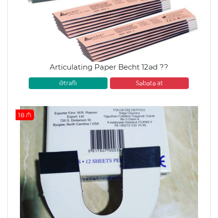
Articulating Paper Becht 12əd ??
Ətraflı
Səbətə at
18 ₼