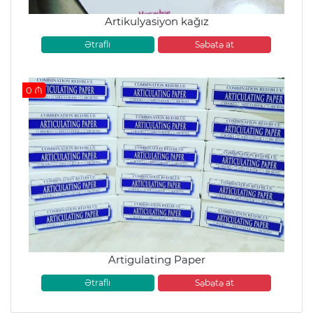
Artikulyasiyon kağız
Ətraflı
Səbətə at
0 ₼
Artigulating Paper
Ətraflı
Səbətə at