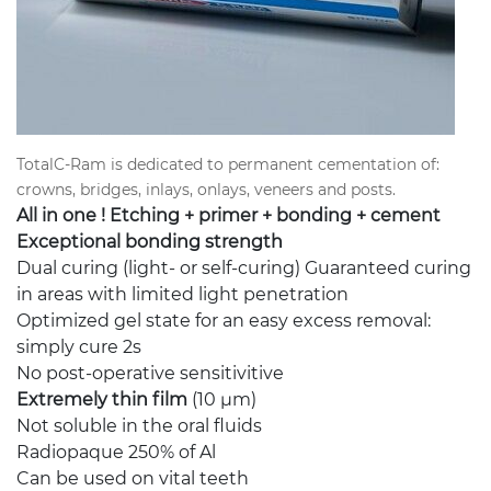
TotalC-Ram is dedicated to permanent cementation of:
crowns, bridges, inlays, onlays, veneers and posts.
All in one ! Etching + primer + bonding + cement
Exceptional bonding strength
Dual curing (light- or self-curing) Guaranteed curing
in areas with limited light penetration
Optimized gel state for an easy excess removal:
simply cure 2s
No post-operative sensitivitive
Extremely thin film
(10 μm)
Not soluble in the oral fluids
Radiopaque 250% of Al
Can be used on vital teeth