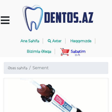
Ana Səhifə
Axtar
Haqqımızda
Bizimlə Əlaqə
Səbətim
0 ₼
Sement
Əsas səhifə