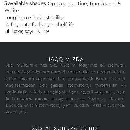
3 available shades
: Opaque-dentine, Translucent &
White
Long term shade stability
Refrigerate for longer shelf life
Baxış sayı :
2. 149
HAQQIMIZDA
Əziz, müştərilərimiz! Sizə təqdim etdiyimiz bu xidmətlə
internet üzərindən stomatoloji materiallar və avadanlıqların
satışını həyata keçirmək daha da asanlaşdı. Bizim internet
mağazamızdan çox çeşidli stomatoloji materiallar və
avadanlıqlar sifariş etməklə siz həm dəyərli vaxtınıza , həm
də büdcənizə qənaət etmiş olacaqsız. Saytımızı davamlı
izlədikdə ən son stomatoloji yeniliklərdən ilk sizlər xəbərdar
olacaqsınız.
SOSIAL ŞƏBƏKƏDƏ BIZ